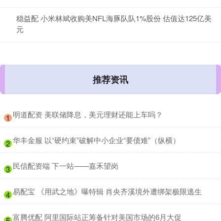
稳益配 小米林斌收购美NFL海豚队队1%股份 估值达125亿美
元
推荐资讯
​明道配资 美联储降息，美元理财还能上车吗？
1
​华丰金服 以“硬约束”破解中小企业“要债难”（纵横）
2
​民信配资端 下一站——嘉禾望岗
3
​易配宝 《用武之地》曝特辑 肖央齐溪境外遭绑架极限逃生
4
​富腾优配 阿里国际站正筹备针对美国市场的6月大促
5