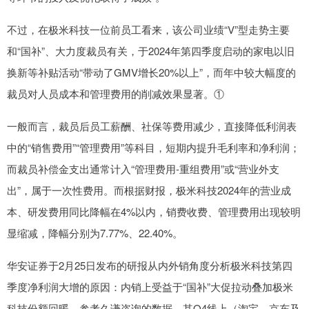
不过，在极米科技一位前员工看来，该公司业绩“V”型走势主要
和“国补”、大力度裁员有关，于2024年第四季度启动的家电以旧
换新等补贴活动“带动了GMV增长20%以上”，而年中较大幅度的
裁员对人员成本和管理费用的削减效果显著。①
一般而言，裁员后员工薪酬、社保等费用减少，直接降低利润表
中的“销售费用”“管理费用”等科目，短期内提升毛利率和净利润；
而裁员补偿金支出通常计入“管理费用-重组费用”或“营业外支
出”，属于一次性费用。而根据财报，极米科技2024年的营业成
本、研发费用同比降幅在4%以内，销费收费、管理费用出现较明
显缩减，降幅分别为7.77%、22.40%。
华安证券于2月25日发布的研报从内外销角度分析极米科技第四
季度净利润大增的原因：内销上受益于“国补”大促拉动叠加极米
科技份额回暖，参考久谦咨询的数据，其Q4线上（淘宝、京东及