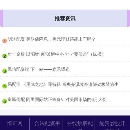
推荐资讯
​明道配资 美联储降息，美元理财还能上车吗？
1
​华丰金服 以“硬约束”破解中小企业“要债难”（纵横）
2
​民信配资端 下一站——嘉禾望岗
3
​易配宝 《用武之地》曝特辑 肖央齐溪境外遭绑架极限逃生
4
​富腾优配 阿里国际站正筹备针对美国市场的6月大促
5
恒正网
合法配资平
在线炒股配
配资炒股开