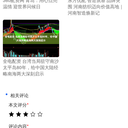
​360配资网 青岛：用心点亮
​东方优配 智造筑基 品牌突
温情 迎世界问候日
围 河南纺织迈向价值高地｜
河南智造焕新记
​全电配资 台湾当局驻守南沙
太平岛80年，给中国大陆经
略南海两大深刻启示
相关评论
本文评分
*
评论内容
*