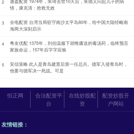
通盈配资 1974年，朱琦去世10天后，朱德又问起儿子的病
2
情，康克清：抢救无效
全电配资 台湾当局驻守南沙太平岛80年，给中国大陆经略南
3
海两大深刻启示
粤友优配 1375年，刘伯温服下胡惟庸送的毒汤药，临终预言
4
家族命运，157年后字字应验
安信策略 此人是青岛建置后第一任总兵。德军入侵青岛时，
5
他要与德军决一死战。可是
恒正网
合法配资平
在线炒股配
配资炒股开
台
资
户网站
友情链接：