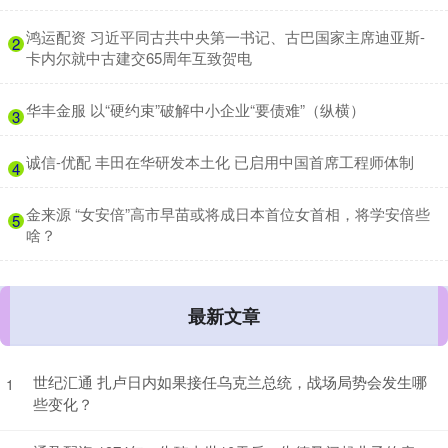
​鸿运配资 习近平同古共中央第一书记、古巴国家主席迪亚斯-
2
卡内尔就中古建交65周年互致贺电
​华丰金服 以“硬约束”破解中小企业“要债难”（纵横）
3
​诚信-优配 丰田在华研发本土化 已启用中国首席工程师体制
4
​金来源 “女安倍”高市早苗或将成日本首位女首相，将学安倍些
5
啥？
最新文章
世纪汇通 扎卢日内如果接任乌克兰总统，战场局势会发生哪
1
些变化？