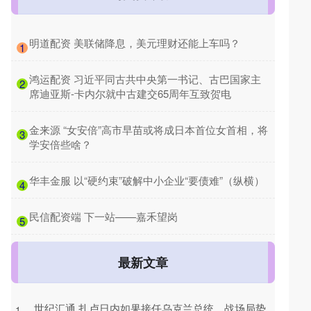
​明道配资 美联储降息，美元理财还能上车吗？
1
​鸿运配资 习近平同古共中央第一书记、古巴国家主
2
席迪亚斯-卡内尔就中古建交65周年互致贺电
​金来源 “女安倍”高市早苗或将成日本首位女首相，将
3
学安倍些啥？
​华丰金服 以“硬约束”破解中小企业“要债难”（纵横）
4
​民信配资端 下一站——嘉禾望岗
5
最新文章
世纪汇通 扎卢日内如果接任乌克兰总统，战场局势
1