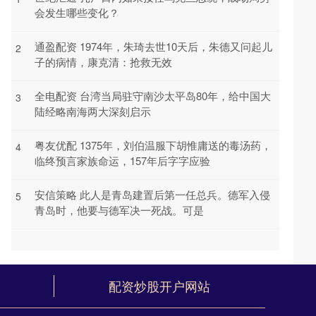
会发生哪些变化？
通盈配资 1974年，朱琦去世10天后，朱德又问起儿
2
子的病情，康克清：抢救无效
全电配资 台湾当局驻守南沙太平岛80年，给中国大
3
陆经略南海两大深刻启示
粤友优配 1375年，刘伯温服下胡惟庸送的毒汤药，
4
临终预言家族命运，157年后字字应验
安信策略 此人是青岛建置后第一任总兵。德军入侵
5
青岛时，他要与德军决一死战。可是
配资炒股开户网站