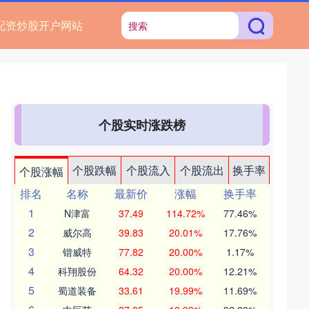
配资炒股开户网站
个股实时涨跌榜
个股跌幅
个股流入
个股流出
换手率
个股涨幅
排名
名称
最新价
涨幅
换手率
1
N津富
37.49
114.72%
77.46%
2
威尔高
39.83
20.01%
17.76%
3
锴威特
77.82
20.00%
1.17%
4
科翔股份
64.32
20.00%
12.21%
5
蜀道装备
33.61
19.99%
11.69%