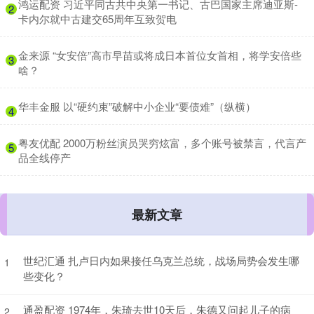
​鸿运配资 习近平同古共中央第一书记、古巴国家主席迪亚斯-
2
卡内尔就中古建交65周年互致贺电
​金来源 “女安倍”高市早苗或将成日本首位女首相，将学安倍些
3
啥？
​华丰金服 以“硬约束”破解中小企业“要债难”（纵横）
4
​粤友优配 2000万粉丝演员哭穷炫富，多个账号被禁言，代言产
5
品全线停产
最新文章
世纪汇通 扎卢日内如果接任乌克兰总统，战场局势会发生哪
1
些变化？
通盈配资 1974年，朱琦去世10天后，朱德又问起儿子的病
2