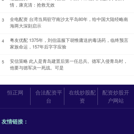
情，康克清：抢救无效
全电配资 台湾当局驻守南沙太平岛80年，给中国大陆经略南
3
海两大深刻启示
粤友优配 1375年，刘伯温服下胡惟庸送的毒汤药，临终预言
4
家族命运，157年后字字应验
安信策略 此人是青岛建置后第一任总兵。德军入侵青岛时，
5
他要与德军决一死战。可是
恒正网
合法配资平
在线炒股配
配资炒股开
台
资
户网站
友情链接：