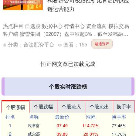
构看好公司极致性价比背后的供应
链运营能力
热点栏目 自选股 数据中心 行情中心 资金流向 模拟交易
客户端 蜜雪集团（02097）盘中涨超3%，截至发稿融通
资产，股价上涨2.66%，现报424港元，成交....
分类：
合法配资平台
查看：
155
融通资产
恒正网文章已加载完成
个股实时涨跌榜
个股跌幅
个股流入
个股流出
换手率
个股涨幅
排名
名称
最新价
涨幅
换手率
1
N津富
37.49
114.72%
77.46%
2
威尔高
39.83
20.01%
17.76%