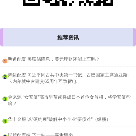
推荐资讯
​明道配资 美联储降息，美元理财还能上车吗？
1
​鸿运配资 习近平同古共中央第一书记、古巴国家主席迪亚斯-
2
卡内尔就中古建交65周年互致贺电
​金来源 “女安倍”高市早苗或将成日本首位女首相，将学安倍些
3
啥？
​华丰金服 以“硬约束”破解中小企业“要债难”（纵横）
4
​民信配资端 下一站——嘉禾望岗