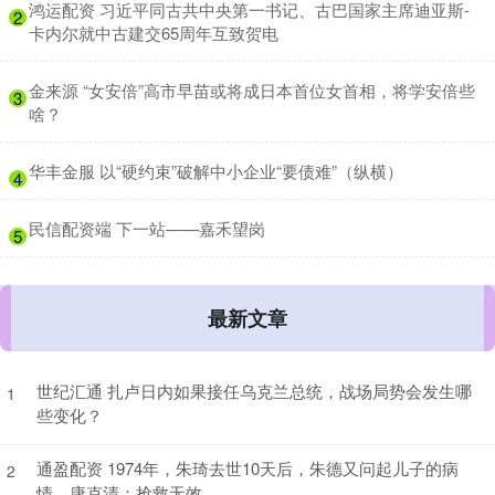
​鸿运配资 习近平同古共中央第一书记、古巴国家主席迪亚斯-
2
卡内尔就中古建交65周年互致贺电
​金来源 “女安倍”高市早苗或将成日本首位女首相，将学安倍些
3
啥？
​华丰金服 以“硬约束”破解中小企业“要债难”（纵横）
4
​民信配资端 下一站——嘉禾望岗
5
最新文章
世纪汇通 扎卢日内如果接任乌克兰总统，战场局势会发生哪
1
些变化？
通盈配资 1974年，朱琦去世10天后，朱德又问起儿子的病
2
情，康克清：抢救无效