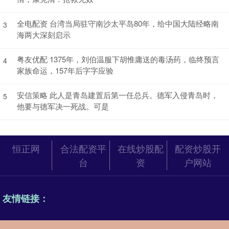
全电配资 台湾当局驻守南沙太平岛80年，给中国大陆经略南
3
海两大深刻启示
粤友优配 1375年，刘伯温服下胡惟庸送的毒汤药，临终预言
4
家族命运，157年后字字应验
安信策略 此人是青岛建置后第一任总兵。德军入侵青岛时，
5
他要与德军决一死战。可是
恒正网
合法配资平
在线炒股配
配资炒股开
台
资
户网站
友情链接：