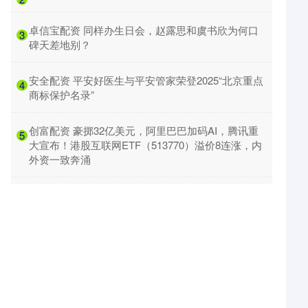
​卓信宝配资 同样办生日会，赵露思和虞书欣为何口
3
碑天差地别？
​安全配资 平安好医生与平安管家荣登2025“北京重点
4
商标保护名录”
​创富配资 豪掷32亿美元，阿里巴巴加码AI，腾讯重
5
大宣布！港股互联网ETF（513770）溢价8连涨，内
外资一致奔涌