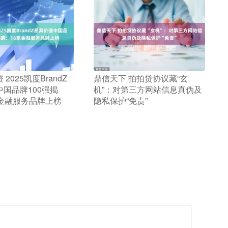
 2025凯度BrandZ
​鼎信天下 拍拍贷协议藏“玄
国品牌100强揭
机”：对第三方网站信息真伪及
家金融服务品牌上榜
隐私保护“免责”