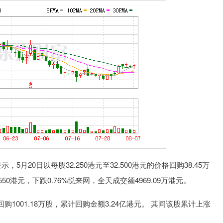
指
14311.01
沪深300
46
200.89
1.42%
0日以每股32.250港元至32.500港元的价格回购38.45万
550港元，下跌0.76%悦来网，全天成交额4969.09万港元。
001.18万股，累计回购金额3.24亿港元。 其间该股累计上涨