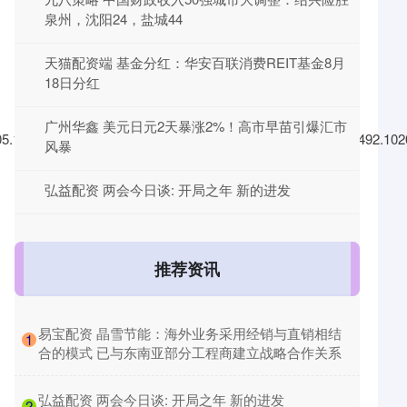
泉州，沈阳24，盐城44
天猫配资端 基金分红：华安百联消费REIT基金8月
18日分红
广州华鑫 美元日元2天暴涨2%！高市早苗引爆汇市
05.155.9633.20033.200197.872025.05.1444.9833.20033.0501492.102
风暴
弘益配资 两会今日谈: 开局之年 新的进发
推荐资讯
​易宝配资 晶雪节能：海外业务采用经销与直销相结
1
合的模式 已与东南亚部分工程商建立战略合作关系
​弘益配资 两会今日谈: 开局之年 新的进发
2