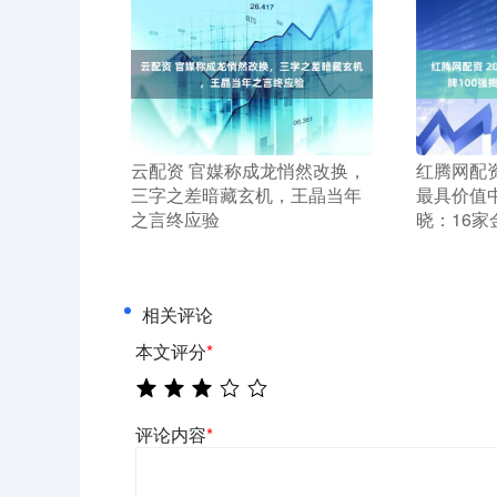
​云配资 官媒称成龙悄然改换，
​红腾网配资
三字之差暗藏玄机，王晶当年
最具价值中
之言终应验
晓：16
相关评论
本文评分
*
评论内容
*