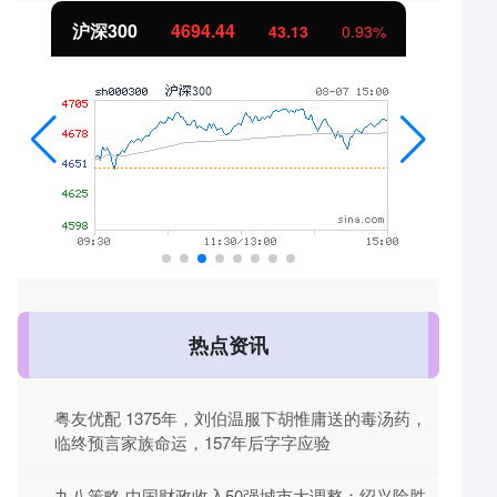
94.44
北证50
1134.24
43.13
0.93%
1
热点资讯
粤友优配 1375年，刘伯温服下胡惟庸送的毒汤药，
临终预言家族命运，157年后字字应验
九八策略 中国财政收入50强城市大调整：绍兴险胜