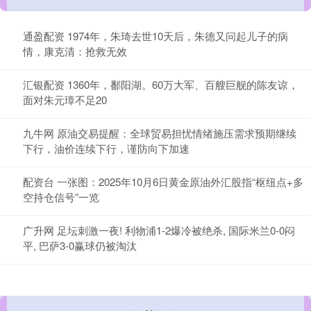
通盈配资 1974年，朱琦去世10天后，朱德又问起儿子的病
情，康克清：抢救无效
汇银配资 1360年，鄱阳湖。60万大军、百艘巨舰的陈友谅，
面对朱元璋不足20
九牛网 原油交易提醒：全球贸易担忧情绪施压需求预期继续
下行，油价连续下行，谨防向下加速
配资台 一张图：2025年10月6日黄金原油外汇股指“枢纽点+多
空持仓信号”一览
广升网 足坛刺激一夜! 利物浦1-2爆冷被绝杀, 国际米兰0-0闷
平, 巴萨3-0赢球仍被淘汰