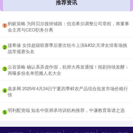
推荐资讯
​蚂蚁策略 为阿贝尔接班铺路：伯克希尔调整公司章程，将董事
1
会主席与CEO职务分离
​捷希缘 女排超级联赛季后赛次轮今上演&#32;天津女排客场挑
2
战常规赛头名
​云谷策略 确认系弄虚作假，杭师大再发通报！闹剧持续发酵：
3
再曝多份名单照搬人名大全
​嘉多网 2025年4月24日宁夏四季鲜农产品综合批发市场价格行
4
情
​明利配资端 知名中医师承培训机构推荐，中谦教育靠谱之选
5