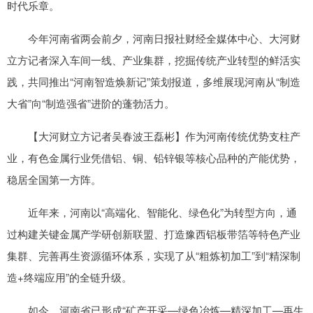
时代乐章。
今年河南省两会前夕，河南日报社财经全媒体中心、大河财
立方记者深入车间一线、产业集群，挖掘传统产业转型的鲜活实
践，共同推出“河南智造焕新记”策划报道，多维展现河南从“制造
大省”向“制造强省”进阶的蓬勃活力。
【大河财立方记者吴春波王磊彬】作为河南传统优势支柱产
业，有色金属行业凭借铝、铜、铅锌银等核心品种的产能优势，
稳居全国第一方阵。
近年来，河南以“高端化、智能化、绿色化”为转型方向，通
过构建关键金属产学研创新联盟、打造豫西铝板带箔等特色产业
集群、完善再生资源循环体系，实现了从“粗炼初加工”到“精深制
造+终端应用”的全链升级。
如今，河南省已形成“矿产开采—绿色冶炼—精深加工—再生