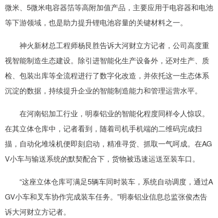
微米、5微米电容器箔等高附加值产品，主要应用于电容器和电池
等下游领域，也是助力提升锂电池容量的关键材料之一。
神火新材总工程师杨艮胜告诉大河财立方记者，公司高度重
视智能制造生态建设。除引进智能化生产设备外，还对生产、质
检、包装出库等全流程进行了数字化改造，并依托这一生态体系
沉淀的数据，持续提升企业的智能制造能力和管理运营水平。
在河南铝加工行业，明泰铝业的智能化程度同样令人惊叹。
在其立体仓库中，记者看到，随着司机手机端的二维码完成扫
描，自动化堆垛机便即刻启动，精准寻货、抓取一气呵成。在AG
V小车与输送系统的默契配合下，货物被迅速运送至装车口。
“这座立体仓库可满足5辆车同时装车，系统自动调度，通过A
GV小车和叉车协作完成装车任务。”明泰铝业信息总监张俊杰告
诉大河财立方记者。