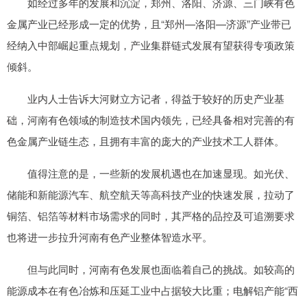
如经过多年的发展和沉淀，郑州、洛阳、济源、三门峡有色
金属产业已经形成一定的优势，且“郑州—洛阳—济源”产业带已
经纳入中部崛起重点规划，产业集群链式发展有望获得专项政策
倾斜。
业内人士告诉大河财立方记者，得益于较好的历史产业基
础，河南有色领域的制造技术国内领先，已经具备相对完善的有
色金属产业链生态，且拥有丰富的庞大的产业技术工人群体。
值得注意的是，一些新的发展机遇也在加速显现。如光伏、
储能和新能源汽车、航空航天等高科技产业的快速发展，拉动了
铜箔、铝箔等材料市场需求的同时，其严格的品控及可追溯要求
也将进一步拉升河南有色产业整体智造水平。
但与此同时，河南有色发展也面临着自己的挑战。如较高的
能源成本在有色冶炼和压延工业中占据较大比重；电解铝产能“西