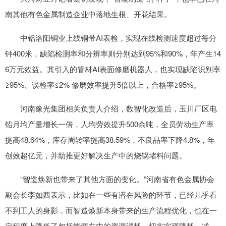
南其他有色金属制造企业中落地生根、开花结果。
中铝洛阳铜业上线铜带AI表检，实现在线检测速度超过每分
钟400米，缺陷检测率和分辨率则分别达到95%和90%，年产生14
6万元效益。其引入的管材AI表面修磨机器人，也实现缺陷识别率
≥95%、误检率≤2% 修磨效率提升5倍以上，合格率≥95%。
河南豫光集团相关负责人介绍，数智化改造后，玉川厂区电
铅月均产量增长一倍，人均劳效提升500余吨，全员劳动生产率
提高48.64%，库存周转率提高38.59%，不良品率下降4.8%，年
创效超亿元，并助推更好解决生产中的烧锅堵料问题。
“智造焕新也带来了其他方面的变化。”河南省有色金属协会
副会长李如西表示，比如在一些有潜在风险的环节，已经几乎看
不到工人的身影，而智造焕新本身带来的生产流程优化，也在一
定程度上降低了包括能源在内的资源消耗，切实实现降耗、减