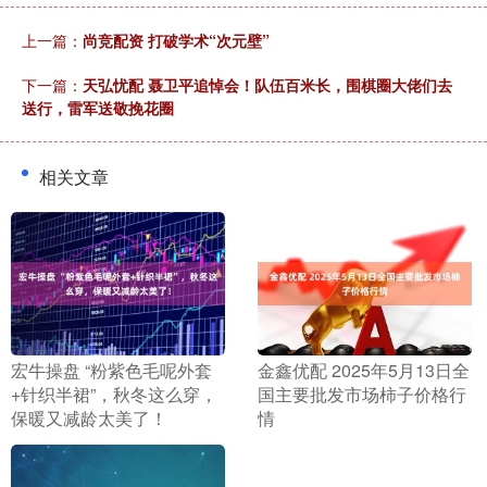
上一篇：
尚竞配资 打破学术“次元壁”
下一篇：
天弘忧配 聂卫平追悼会！队伍百米长，围棋圈大佬们去
送行，雷军送敬挽花圈
相关文章
​宏牛操盘 “粉紫色毛呢外套
​金鑫优配 2025年5月13日全
+针织半裙”，秋冬这么穿，
国主要批发市场柿子价格行
保暖又减龄太美了！
情